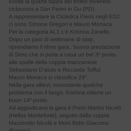
svolta la quarta tappa del trofeo triveneto
ciclocross a San Pietro in Gu (PD).
A rappresentare la Ciclistica Pieris negli ES2
ci sono Simone Gregori e Mauro Monaca.
Per la categoria AL1 c’è Krishna Zanello.
Dopo un paio di settimane di stop,
riprendiamo il ritmo gara.. buona prestazione
di Simo che si porta a casa un bel 3º posto,
alle spalle della coppia manzanese
Sebastiano D’aiuto e Riccardo Tofful.
Mauro Monaca si classifica 29°.
Nella gara allievi, nonostante qualche
problema con il fango, Krishna ottiene un
buon 14º posto.
Ad aggiudicarsi la gara è Preto Martini Nicolò
(Hellas Monteforte), seguito dalla coppia
Marzinotto Nicolò e Moni Bidin Giacomo
(Bannia
).