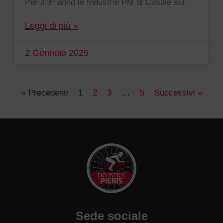
Per il 3° anno le Industrie PM di Casale sul
Leggi di più »
2 Gennaio 2025
« Precedenti
1
2
3
…
5
Successivi »
Sede sociale