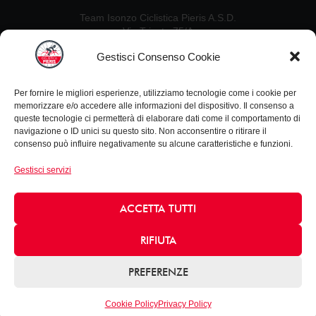
Team Isonzo Ciclistica Pieris A.S.D.
Via Trieste 75/A
34075, San Canzian d’Isonzo (GO)
Gestisci Consenso Cookie
Contatti
Per fornire le migliori esperienze, utilizziamo tecnologie come i cookie per
Ezio De Crignis: 328 2637451
memorizzare e/o accedere alle informazioni del dispositivo. Il consenso a
Guido Carlet: 333 5342954
queste tecnologie ci permetterà di elaborare dati come il comportamento di
Nillo Canciani: 338 4933730
navigazione o ID unici su questo sito. Non acconsentire o ritirare il
consenso può influire negativamente su alcune caratteristiche e funzioni.
Leonardo Zanello: 347 4656952
Gestisci servizi
Informazioni
Privacy Policy
ACCETTA TUTTI
Cookie policy
email: info@acpieris.it
RIFIUTA
©2026 Tutti i diritti riservati
PREFERENZE
Cookie Policy
Privacy Policy
Design by
Semplitech Srl​
GESTISCI CONSENSO COOKIE