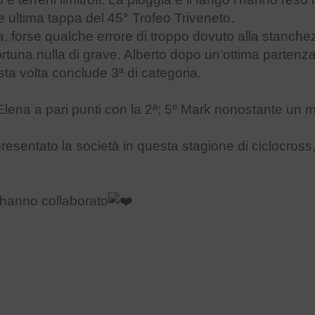
e ultima tappa del 45° Trofeo Triveneto.
ara, forse qualche errore di troppo dovuto alla stanc
tuna nulla di grave. Alberto dopo un’ottima partenza 
a volta conclude 3ª di categoria.
ª Elena a pari punti con la 2ª; 5º Mark nonostante un
presentato la società in questa stagione di ciclocros
e hanno collaborato