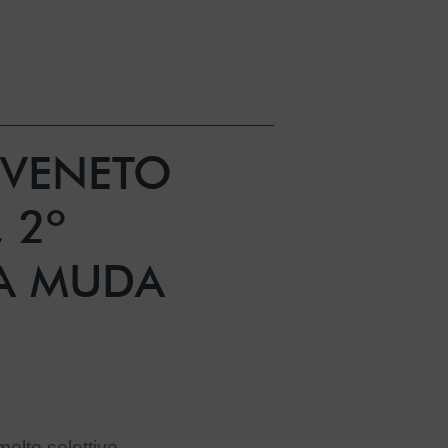
IVENETO
 2º
LA MUDA
molto selettivo.