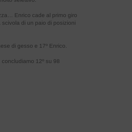
hezza… Enrico cade al primo giro
scivola di un paio di posizioni
 mese di gesso e 17º Enrico.
s, concludiamo 12º su 98