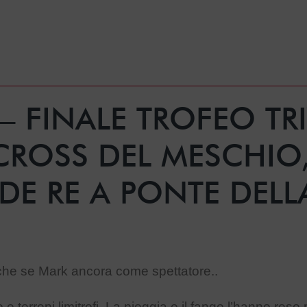
– FINALE TROFEO TR
CROSS DEL MESCHIO,
DE RE A PONTE DEL
 anche se Mark ancora come spettatore..
e terreni limitrofi. La pioggia e il fango l’hanno reso 