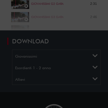
2:31
GIOVANISSIMI G2 GARA
2:46
GIOVANISSIMI G3 GARA
1:58
GIOVANISSIMI G4 GARA
DOWNLOAD
0:59
GIOVANISSIMI G5 GARA
Giovanissimi
1:12
GIOVANISSIMI G6 GARA
Esordienti 1 - 2 anno
4:26
ESORDIENTI GARA
Allievi
7:04
ALLIEVI GARA
15:35
GIOVANISSIMI PREMIAZIONI