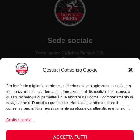
12:02
ESORDIENTI PREMIAZIONI
11:38
ALLIEVI PREMIAZIONI
Sede sociale
Team Isonzo Ciclistica Pieris A.S.D.
Via Trieste 75/A
34075, San Canzian d’Isonzo (GO)
Gestisci Consenso Cookie
Contatti
Per fornire le migliori esperienze, utilizziamo tecnologie come i cookie per
Ezio De Crignis: 328 2637451
memorizzare e/o accedere alle informazioni del dispositivo. Il consenso a
Guido Carlet: 333 5342954
queste tecnologie ci permetterà di elaborare dati come il comportamento di
navigazione o ID unici su questo sito. Non acconsentire o ritirare il
Nillo Canciani: 338 4933730
consenso può influire negativamente su alcune caratteristiche e funzioni.
Leonardo Zanello: 347 4656952
Gestisci servizi
Informazioni
Privacy Policy
ACCETTA TUTTI