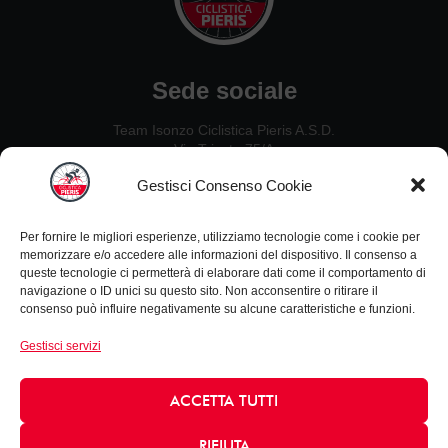
Sede sociale
Team Isonzo Ciclistica Pieris A.S.D.
Via Trieste 75/A
34075, San Canzian d’Isonzo (GO)
Gestisci Consenso Cookie
Contatti
Per fornire le migliori esperienze, utilizziamo tecnologie come i cookie per
Ezio De Crignis: 328 2637451
memorizzare e/o accedere alle informazioni del dispositivo. Il consenso a
Guido Carlet: 333 5342954
queste tecnologie ci permetterà di elaborare dati come il comportamento di
Nillo Canciani: 338 4933730
navigazione o ID unici su questo sito. Non acconsentire o ritirare il
consenso può influire negativamente su alcune caratteristiche e funzioni.
Leonardo Zanello: 347 4656952
Gestisci servizi
Informazioni
Privacy Policy
ACCETTA TUTTI
Cookie policy
email: info@acpieris.it
RIFIUTA