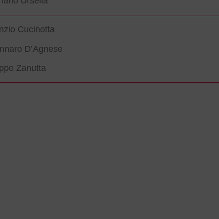
iano Ursella
nzio Cucinotta
nnaro D’Agnese
ippo Zanutta