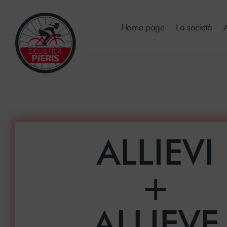
Home page
La società
A
ALLIEVI
+
ALLIEVE