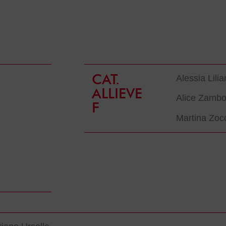
CAT.
Alessia Lilia
ALLIEVE
Alice Zamb
F
Martina Zoc