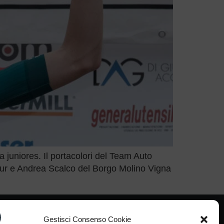
 juniores. Il portacolori del Team Auto
ajur e Andrea Scalco del Borgo Molino Vigna
Gestisci Consenso Cookie