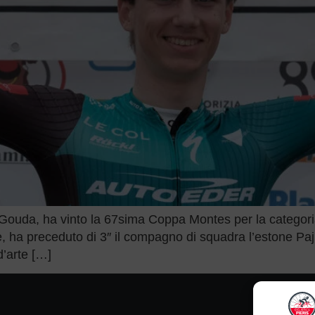
 Gouda, ha vinto la 67sima Coppa Montes per la categoria
he, ha preceduto di 3″ il compagno di squadra l’estone P
 d’arte […]