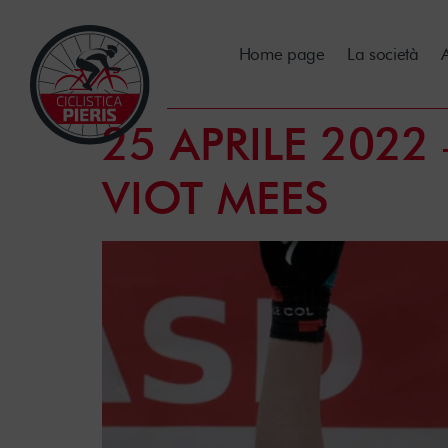
Home page
La società
A
25 APRILE 202
VIOT MEES