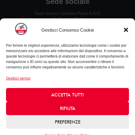
Sede sociale
Team Isonzo Ciclistica Pieris A.S.D.
Via Trieste 75/A
34075, San Canzian d’Isonzo (GO)
Gestisci Consenso Cookie
Contatti
Per fornire le migliori esperienze, utilizziamo tecnologie come i cookie per
Ezio De Crignis: 328 2637451
memorizzare e/o accedere alle informazioni del dispositivo. Il consenso a
Guido Carlet: 333 5342954
queste tecnologie ci permetterà di elaborare dati come il comportamento di
Nillo Canciani: 338 4933730
navigazione o ID unici su questo sito. Non acconsentire o ritirare il
consenso può influire negativamente su alcune caratteristiche e funzioni.
Leonardo Zanello: 347 4656952
Gestisci servizi
Informazioni
Privacy Policy
ACCETTA TUTTI
Cookie policy
email: info@acpieris.it
RIFIUTA
©2026 Tutti i diritti riservati
PREFERENZE