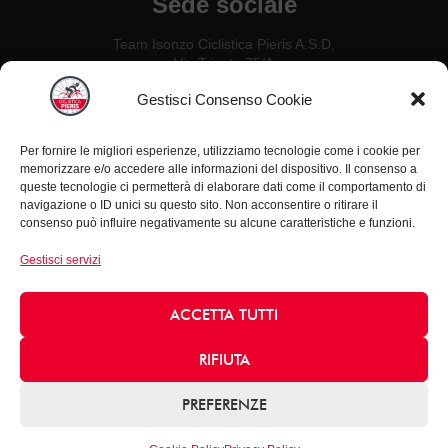
Sede sociale
Team Isonzo Ciclistica Pieris A.S.D.
Via Trieste 75/A
34075, San Canzian d’Isonzo (GO)
Gestisci Consenso Cookie
Contatti
Per fornire le migliori esperienze, utilizziamo tecnologie come i cookie per
Ezio De Crignis: 328 2637451
memorizzare e/o accedere alle informazioni del dispositivo. Il consenso a
Guido Carlet: 333 5342954
queste tecnologie ci permetterà di elaborare dati come il comportamento di
Nillo Canciani: 338 4933730
navigazione o ID unici su questo sito. Non acconsentire o ritirare il
consenso può influire negativamente su alcune caratteristiche e funzioni.
Leonardo Zanello: 347 4656952
Gestisci servizi
Informazioni
Privacy Policy
ACCETTA TUTTI
Cookie policy
email: info@acpieris.it
RIFIUTA
©2026 Tutti i diritti riservati
PREFERENZE