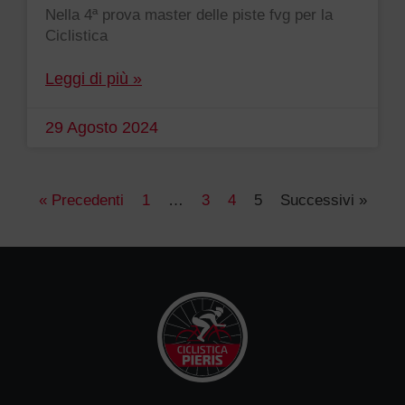
Nella 4ª prova master delle piste fvg per la
Ciclistica
Leggi di più »
29 Agosto 2024
« Precedenti
1
…
3
4
5
Successivi »