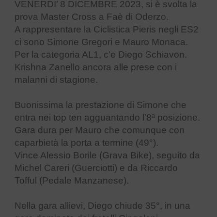
VENERDI’ 8 DICEMBRE 2023, si è svolta la
prova Master Cross a Faè di Oderzo.
A rappresentare la Ciclistica Pieris negli ES2
ci sono Simone Gregori e Mauro Monaca.
Per la categoria AL1, c’e Diego Schiavon.
Krishna Zanello ancora alle prese con i
malanni di stagione.
Buonissima la prestazione di Simone che
entra nei top ten agguantando l’8ª posizione.
Gara dura per Mauro che comunque con
caparbietà la porta a termine (49°).
Vince Alessio Borile (Grava Bike), seguito da
Michel Careri (Guerciotti) e da Riccardo
Tofful (Pedale Manzanese).
Nella gara allievi, Diego chiude 35°, in una