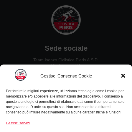
Sede sociale
Team Isonzo Ciclistica Pieris A.S.D.
Via Trieste 75/A
34075, San Canzian d’Isonzo (GO)
Gestisci Consenso Cookie
Contatti
Per fornire le migliori esperienze, utilizziamo tecnologie come i cookie per
Ezio De Crignis: 328 2637451
memorizzare e/o accedere alle informazioni del dispositivo. Il consenso a
Guido Carlet: 333 5342954
queste tecnologie ci permetterà di elaborare dati come il comportamento di
Nillo Canciani: 338 4933730
navigazione o ID unici su questo sito. Non acconsentire o ritirare il
consenso può influire negativamente su alcune caratteristiche e funzioni.
Leonardo Zanello: 347 4656952
Gestisci servizi
Informazioni