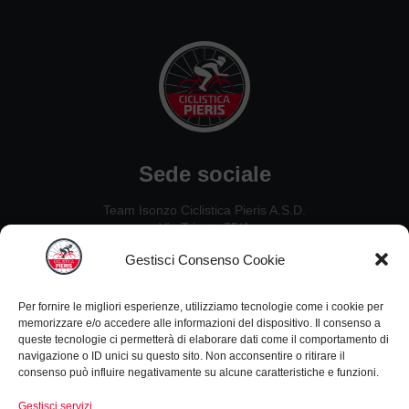
Sede sociale
Team Isonzo Ciclistica Pieris A.S.D.
Via Trieste 75/A
34075, San Canzian d’Isonzo (GO)
Gestisci Consenso Cookie
Contatti
Per fornire le migliori esperienze, utilizziamo tecnologie come i cookie per
Ezio De Crignis: 328 2637451
memorizzare e/o accedere alle informazioni del dispositivo. Il consenso a
Guido Carlet: 333 5342954
queste tecnologie ci permetterà di elaborare dati come il comportamento di
navigazione o ID unici su questo sito. Non acconsentire o ritirare il
Nillo Canciani: 338 4933730
consenso può influire negativamente su alcune caratteristiche e funzioni.
Leonardo Zanello: 347 4656952
Gestisci servizi