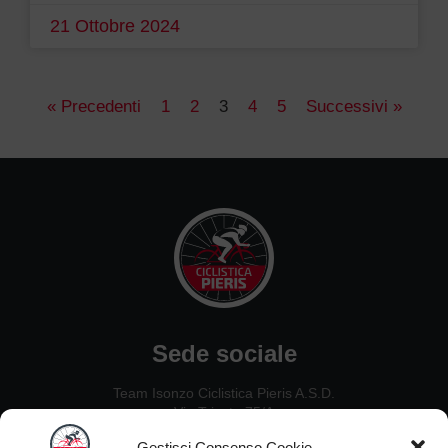
21 Ottobre 2024
« Precedenti
1
2
3
4
5
Successivi »
Sede sociale
Team Isonzo Ciclistica Pieris A.S.D.
Via Trieste 75/A
34075, San Canzian d’Isonzo (GO)
Gestisci Consenso Cookie